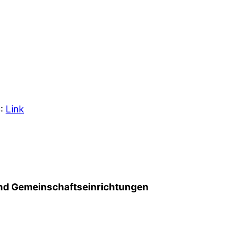
5:
Link
d Gemeinschafts­einrichtungen