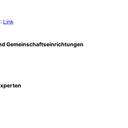
5:
Link
d Gemeinschafts­einrichtungen
Experten