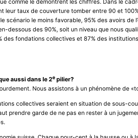
que comme le démontrent les chiffres. Dans le cadr
nt leur taux de couverture tomber entre 90 et 100%
 le scénario le moins favorable, 95% des avoirs de 
en-dessous des 90%, soit un niveau que nous qualif
es fondations collectives et 87% des institutions 
e
que aussi dans le 2
pilier?
 lourdement. Nous assistons à un phénomène de «too
tions collectives seraient en situation de sous-cou
aut prendre garde de ne pas en rester à un jugemen
s.
omie suisse. Chaque pour-cent à la hausse ou à la