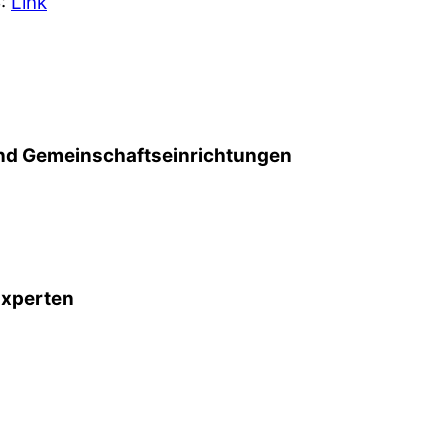
5:
Link
d Gemeinschafts­einrichtungen
Experten