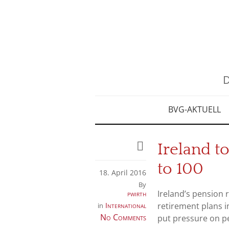
D
BVG-AKTUELL
Ireland t
to 100
18. April 2016
By
Ireland’s pension 
pwirth
International
retirement plans i
in
No Comments
put pressure on p