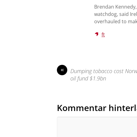
Brendan Kennedy, p
watchdog, said Ir
overhauled to mak
ft
«
Dumping tobacco cost Nor
oil fund $1.9bn
Kommentar hinterl