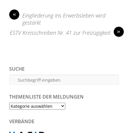
«
Eingliederung ins Erwerbsleben wird
gestärkt
»
ESTV Kreisschreiben Nr. 41 zur Freizügigkeit
SUCHE
THEMENLISTE DER MELDUNGEN
Themenliste
der
Meldungen
VERBÄNDE