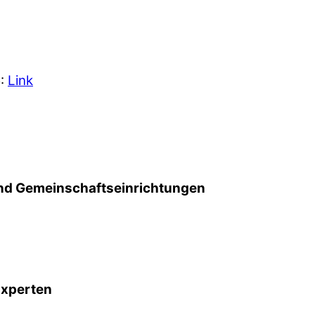
5:
Link
d Gemeinschafts­einrichtungen
Experten