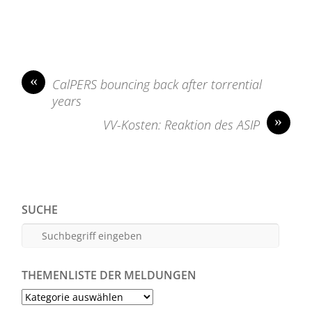
«
CalPERS bouncing back after torrential
years
»
VV-Kosten: Reaktion des ASIP
SUCHE
THEMENLISTE DER MELDUNGEN
Themenliste