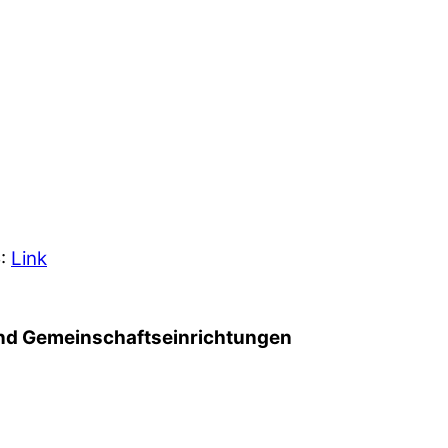
5:
Link
d Gemeinschafts­einrichtungen