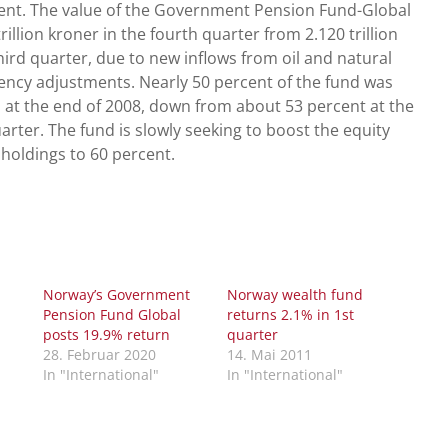
cent. The value of the Government Pension Fund-Global
trillion kroner in the fourth quarter from 2.120 trillion
third quarter, due to new inflows from oil and natural
ency adjustments. Nearly 50 percent of the fund was
s at the end of 2008, down from about 53 percent at the
arter. The fund is slowly seeking to boost the equity
l holdings to 60 percent.
Norway’s Government
Norway wealth fund
Pension Fund Global
returns 2.1% in 1st
posts 19.9% return
quarter
28. Februar 2020
14. Mai 2011
In "International"
In "International"