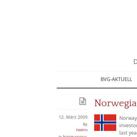
D
BVG-AKTUELL
Norwegia
12. März 2009
Norway’
By
investor
pwirth
last yea
International
in