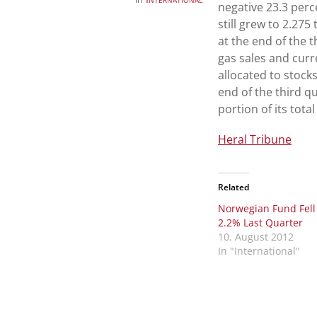
negative 23.3 per
still grew to 2.275 
at the end of the 
gas sales and curr
allocated to stock
end of the third qu
portion of its tota
Heral Tribune
Related
Norwegian Fund Fell
2.2% Last Quarter
10. August 2012
In "International"