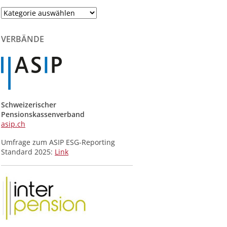
Themenliste
der
Meldungen
VERBÄNDE
Schweizerischer
Pensionskassenverband
asip.ch
Umfrage zum ASIP ESG-Reporting
Standard 2025:
Link