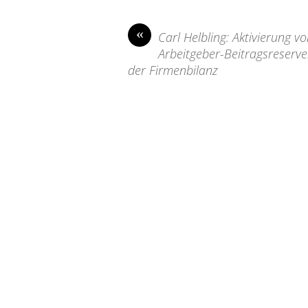
«
Carl Helbling: Aktivierung v
Arbeitgeber-Beitragsreserve
der Firmenbilanz