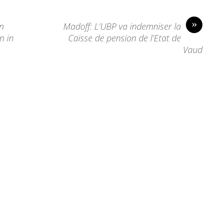
»
on
Madoff: L’UBP va indemniser la
n in
Caisse de pension de l’Etat de
Vaud