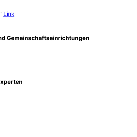
5:
Link
d Gemeinschafts­einrichtungen
Experten