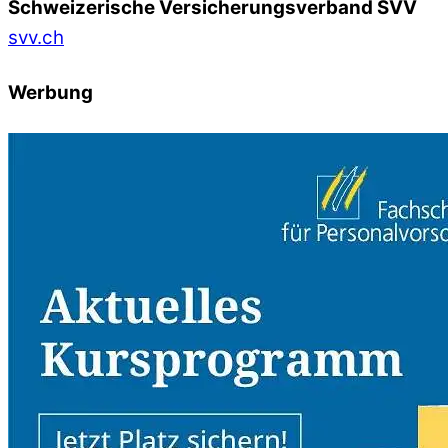
Schweizerische Versicherungsverband SVV
svv.ch
Werbung