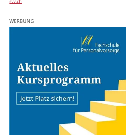
svv.ch
WERBUNG