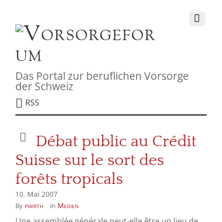
Das Portal zur beruflichen Vorsorge
der Schweiz
RSS
Débat public au Crédit
Suisse sur le sort des
forêts tropicals
10. Mai 2007
pwirth
Medien
By
in
Une assemblée générale peut-elle être un lieu de