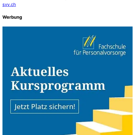
svv.ch
Werbung