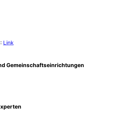
5:
Link
d Gemeinschafts­einrichtungen
Experten