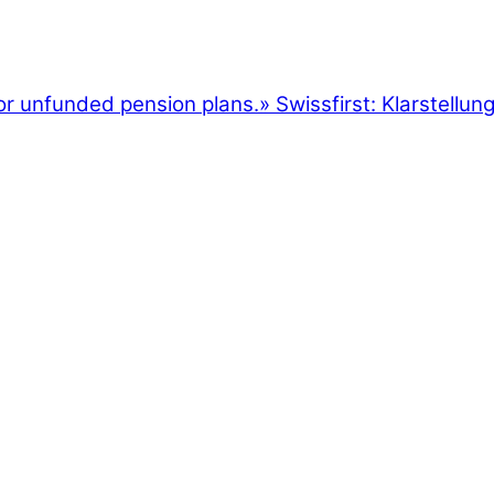
or unfunded pension plans.
»
Swissfirst: Klarstellu