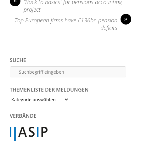
«
“Back to basics” for pensions accounting
project
»
Top European firms have €136bn pension
deficits
SUCHE
THEMENLISTE DER MELDUNGEN
Themenliste
der
Meldungen
VERBÄNDE