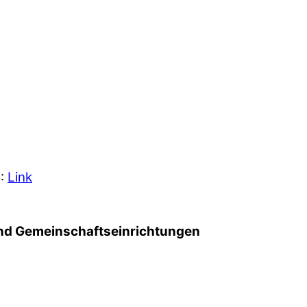
5:
Link
d Gemeinschafts­einrichtungen