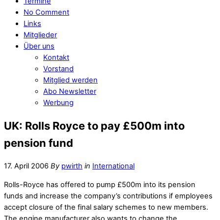
Termine
No Comment
Links
Mitglieder
Über uns
Kontakt
Vorstand
Mitglied werden
Abo Newsletter
Werbung
UK: Rolls Royce to pay £500m into
pension fund
17. April 2006
By
pwirth
in
International
Rolls-Royce has offered to pump £500m into its pension
funds and increase the company’s contributions if employees
accept closure of the final salary schemes to new members.
The engine manufacturer also wants to change the