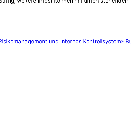
Bättig, weitere Infos) können mit unten stehendem
Risikomanagement und Internes Kontrollsystem
»
Bu