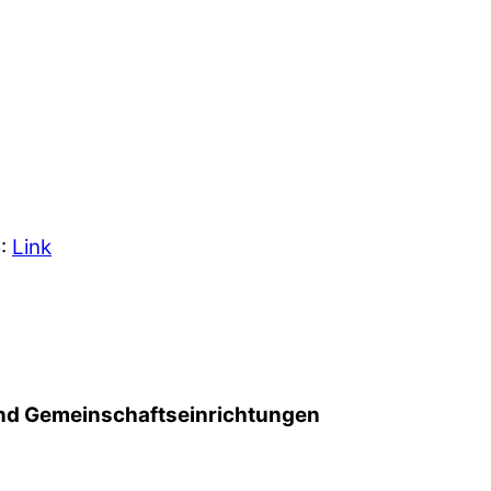
5:
Link
d Gemeinschafts­einrichtungen