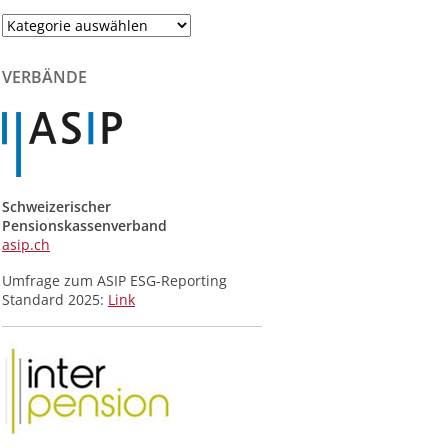
Themenliste
der
Meldungen
VERBÄNDE
Schweizerischer
Pensionskassenverband
asip.ch
Umfrage zum ASIP ESG-Reporting
Standard 2025:
Link