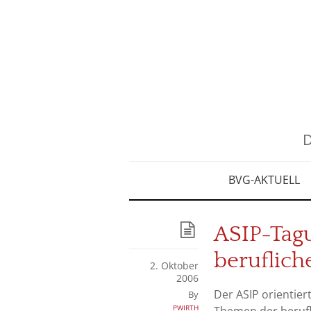
D
BVG-AKTUELL
ASIP-Tagu
beruflich
2. Oktober
2006
Der ASIP orientier
By
pwirth