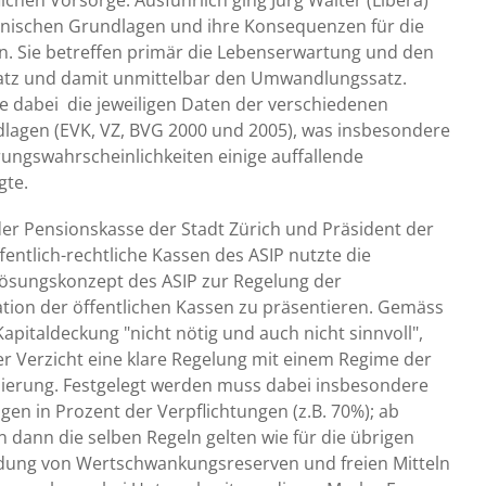
chen Vorsorge. Ausführlich ging Jürg Walter (Libera)
hnischen Grundlagen und ihre Konsequenzen für die
n. Sie betreffen primär die Lebenserwartung und den
atz und damit unmittelbar den Umwandlungssatz.
te dabei die jeweiligen Daten der verschiedenen
lagen (EVK, VZ, BVG 2000 und 2005), was insbesondere
erungswahrscheinlichkeiten einige auffallende
gte.
er Pensionskasse der Stadt Zürich und Präsident der
entlich-rechtliche Kassen des ASIP nutzte die
Lösungskonzept des ASIP zur Regelung der
ation der öffentlichen Kassen zu präsentieren. Gemäss
 Kapitaldeckung "nicht nötig und auch nicht sinnvoll",
er Verzicht eine klare Regelung mit einem Regime der
ierung. Festgelegt werden muss dabei insbesondere
en in Prozent der Verpflichtungen (z.B. 70%); ab
 dann die selben Regeln gelten wie für die übrigen
ldung von Wertschwankungsreserven und freien Mitteln