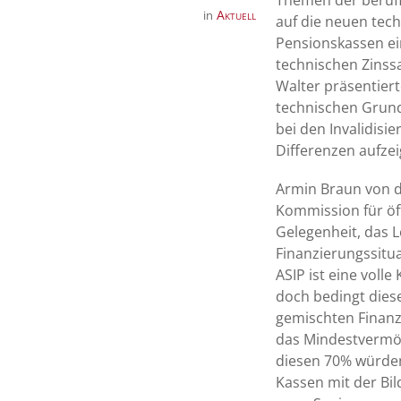
Themen der berufli
Aktuell
in
auf die neuen tec
Pensionskassen ei
technischen Zinss
Walter präsentier
technischen Grund
bei den Invalidisi
Differenzen aufzei
Armin Braun von d
Kommission für öff
Gelegenheit, das 
Finanzierungssitu
ASIP ist eine volle
doch bedingt dies
gemischten Finanz
das Mindestvermög
diesen 70% würden
Kassen mit der Bi